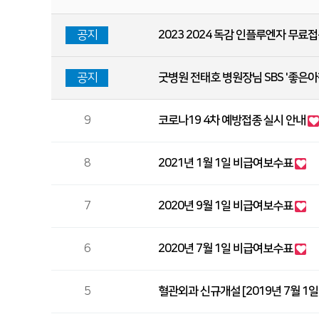
허리질환
목질환
공지
2023 2024 독감 인플루엔자 무료
공지
굿병원 전태호 병원장님 SBS '좋은아
- 척추치료
비수술적 치료
수술적 치료
9
코로나19 4차 예방접종 실시 안내
이용안내
· 오시는 길
· 
8
2021년 1월 1일 비급여보수표
굿병원 공지사항
· 공지사항
· 굿
7
2020년 9월 1일 비급여보수표
6
2020년 7월 1일 비급여보수표
5
혈관외과 신규개설 [2019년 7월 1