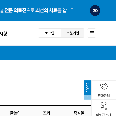
로그인
회원가입
사항
항
도
· 스포츠재활센터
· 건강검진센터
동
내
- 수술 회복프로그램
- 검진센터소개
글쓴이
조회
작성일