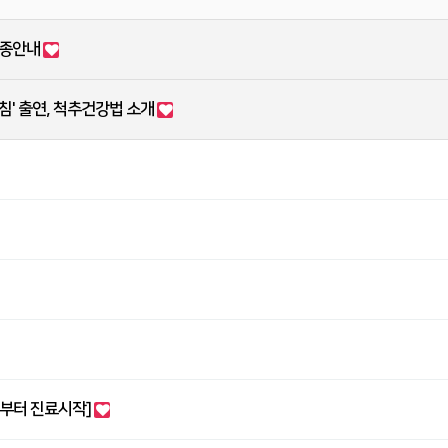
건강검진센터
무릎관절, 고관절
- 갑상선질환
- 호흡기질환
어깨관절
접종안내
- 내분비질환
족부관절, 손목관절
침' 출연, 척추건강법 소개
- 관절치료
진료시간
· 서류발급 안내
· 자주하는 질문
소식
· 언론보도
· 해외활동
· 채용안내
일부터 진료시작]