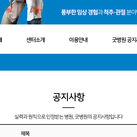
개
센터소개
이용안내
굿병원 공지
비전
척추센터
오시는 길
공지사
소개
관절센터
진료시간
굿소식
· 의료진 소개
· 진료과목 소개
· 병원 둘러보기
공지사항
소개
혈관외과센터
서류발급 안내
언론보
· 관절센터
· 혈관외과센터
· 내과센터
보기
내과센터
자주하는 질문
해외활
실력과 원칙으로 인정받는 병원, 굿병원의 공지사항입니다
스포츠재활센터
채용안
- 관절질환
- 정맥질환
- 소화기질환
제목