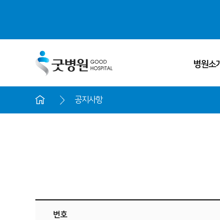
병원소
공지사항
ALL MENU
굿병원 
의료진 
병원소개
· 굿병원 비전
진료과목 
센터소개
· 척추센터
병원 둘러
- 척추질환
번호