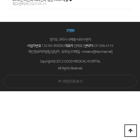
최고관리자
2020-03-31
굿병원
경기도 구리시 수택동 486-9번지
사업자번호
132-90-85608 |
대표자
전태호 |
연락처
031.564.4114
개인정보처리방침 담당자 : 유희성 (이메일 : miraens@hanmail.net)
Copyright © 2012 GOOD MEDICAL HOSPITAL
All Rights Reserved
PC 버전으로 보기