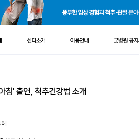
개
센터소개
이용안내
굿병원 공지
비전
척추센터
오시는 길
공지사
소개
관절센터
진료시간
굿소식
아침' 출연, 척추건강법 소개
· 의료진 소개
· 진료과목 소개
· 병원 둘러보기
소개
혈관외과센터
서류발급 안내
언론보
· 관절센터
· 혈관외과센터
· 내과센터
보기
내과센터
자주하는 질문
해외활
침에
스포츠재활센터
채용안
- 관절질환
- 정맥질환
- 소화기질환