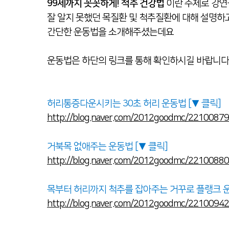
99세까지 꼿꼿하게! 척추 건강법
이란 주제로 강
허리질환
잘 알지 못했던 목질환 및 척추질환에 대해 설명하
목질환
간단한 운동법을 소개해주셨는데요
- 척추치료
운동법은 하단의 링크를 통해 확인하시길 바랍니다 
비수술적 치료
수술적 치료
허리통증다운시키는 30초 허리 운동법 [▼ 클릭]
이용안내
· 오시는 길
· 
http://blog.naver.com/2012goodmc/2210087
굿병원 공지사항
· 공지사항
· 굿
거북목 없애주는 운동법 [▼ 클릭]
http://blog.naver.com/2012goodmc/2210088
목부터 허리까지 척추를 잡아주는 거꾸로 플랭크 운동
http://blog.naver.com/2012goodmc/2210094