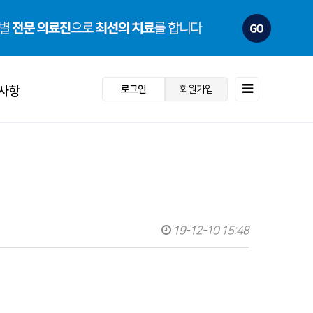
로그인
회원가입
사항
항
도
19-12-10 15:48
· 스포츠재활센터
· 건강검진센터
동
내
- 수술 회복프로그램
- 검진센터소개