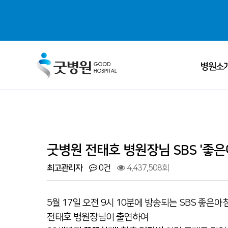
병원소
ALL MENU
굿병원 
의료진 
굿병원 전태호 병원장님 SBS '좋은
병원소개
· 굿병원 비전
진료과목 
최고관리자
0건
4,437,508회
센터소개
· 척추센터
병원 둘러
5월 17일 오전 9시 10분에 방송되는 SBS 좋은아
전태호 병원장님이 출연하여
- 척추질환