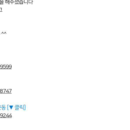
연을 해주셨습니다
건강검진센터
무릎관절, 고관절
- 갑상선질환
- 호흡기질환
고
어깨관절
- 내분비질환
족부관절, 손목관절
- 관절치료
^^
진료시간
· 서류발급 안내
· 자주하는 질문
99599
소식
· 언론보도
· 해외활동
· 채용안내
08747
 [▼ 클릭]
29244