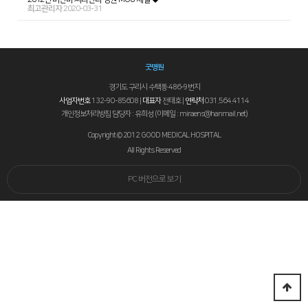
최고관리자
2020-03-31
굿병원
경기도 구리시 수택동 486-9번지
사업자번호
132-90-85608 |
대표자
전태호 |
연락처
031.564.4114
개인정보처리방침 담당자 : 유희성 (이메일 : miraens@hanmail.net)
Copyright © 2012 GOOD MEDICAL HOSPITAL
All Rights Reserved
PC 버전으로 보기