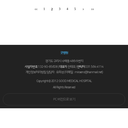
1
3
4
5
2
굿병원
경기도 구리시 수택동 486-9번지
사업자번호
132-90-85608 |
대표자
전태호 |
연락처
031.564.4114
개인정보처리방침 담당자 : 유희성 (이메일 : miraens@hanmail.net)
Copyright © 2012 GOOD MEDICAL HOSPITAL
All Rights Reserved
PC 버전으로 보기