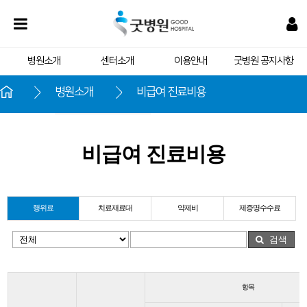
병원소개
센터소개
이용안내
굿병원 공지사항
병원소개
비급여 진료비용
굿병원 비전
비급여 진료비용
의료진 소개
진료과목 소개
행위료
병원 둘러보기
치료재료대
약제비
제증명수수료
검색
항목