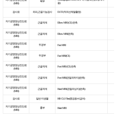
복부
용)
(MRI)
검사료
외피,근골기능검사
D.I.T.I (적외선체열촬영)
자기공명영상진단료
근골격계
Elbow MRI (CE) 편측
(MRI)
자기공명영상진단료
근골격계
Elbow MRI(편측)
(MRI)
자기공명영상진단료
두경부
Face MRI
(MRI)
자기공명영상진단료
두경부
Face MRI(CE)
(MRI)
자기공명영상진단료
근골격계
Foot MRI (CE) 편측
(MRI)
자기공명영상진단료
근골격계
Foot MRI(관절외하지)(편측)
(MRI)
자기공명영상진단료
근골격계
Hand MRI(관절외상지)(편측)
(MRI)
검사료
일반 미생물
HB CLO Test(종검용-비급여)
자기공명영상진단료
흉부
Heart MRI
(MRI)