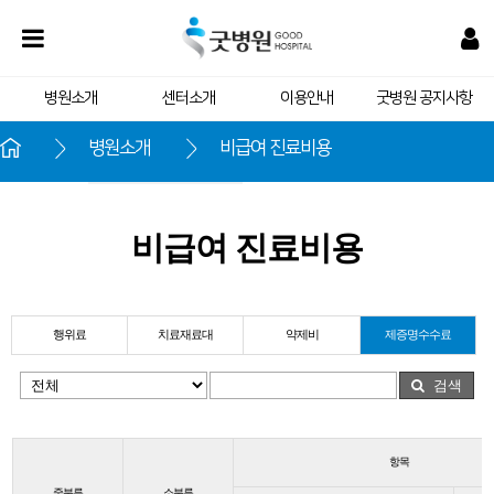
병원소개
센터소개
이용안내
굿병원 공지사항
병원소개
비급여 진료비용
굿병원 비전
비급여 진료비용
의료진 소개
진료과목 소개
행위료
병원 둘러보기
치료재료대
약제비
제증명수수료
검색
항목
중분류
소분류