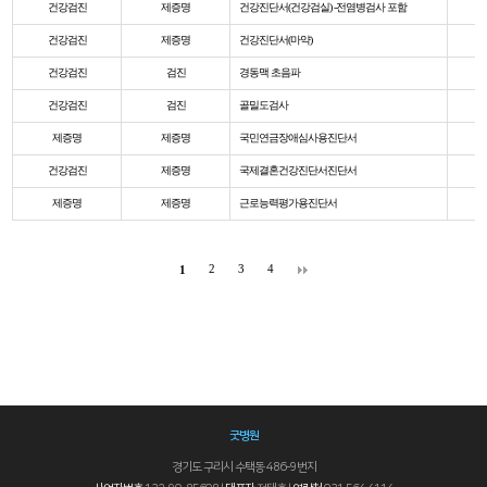
건강검진
제증명
건강진단서(건강검실) -전염병검사 포함
건강검진
제증명
건강진단서(마약)
건강검진
검진
경동맥 초음파
건강검진
검진
골밀도검사
제증명
제증명
국민연금장애심사용진단서
건강검진
제증명
국제결혼건강진단서진단서
제증명
제증명
근로능력평가용진단서
2
3
4
1
굿병원
경기도 구리시 수택동 486-9번지