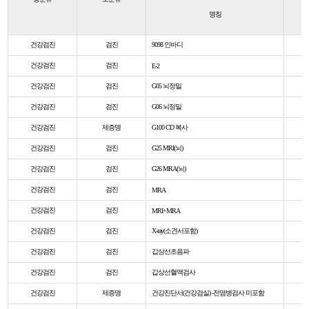
명칭
건강검진
검진
9098 인바디
건강검진
검진
E-2
건강검진
검진
G05 뇌정밀
건강검진
검진
G06 뇌정밀
건강검진
제증명
G100 CD 복사
건강검진
검진
G25 MRI(뇌)
건강검진
검진
G26 MRA(뇌)
건강검진
검진
MRA
건강검진
검진
MRI+MRA
건강검진
검진
X-ray(소견서포함)
건강검진
검진
갑상선초음파
건강검진
검진
갑상선혈액검사
건강검진
제증명
건강진단서(건강검실) -전염병검사 미포함